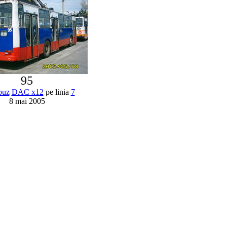
95
buz
DAC x12
pe linia
7
8 mai 2005