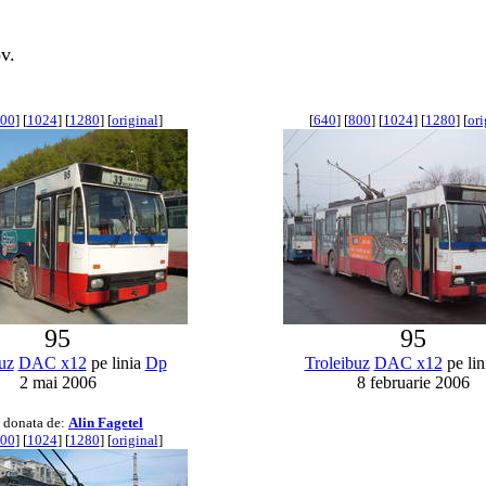
v.
00
] [
1024
] [
1280
] [
original
]
[
640
] [
800
] [
1024
] [
1280
] [
ori
95
95
uz
DAC x12
pe linia
Dp
Troleibuz
DAC x12
pe lin
2 mai 2006
8 februarie 2006
 donata de:
Alin Fagetel
00
] [
1024
] [
1280
] [
original
]