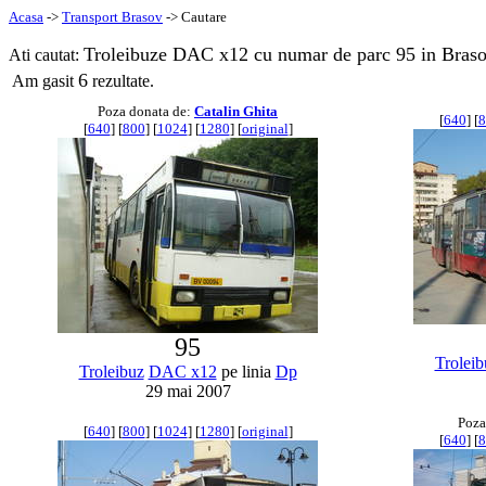
Acasa
->
Transport Brasov
-> Cautare
Troleibuze DAC x12 cu numar de parc 95 in Braso
Ati cautat:
6
Am gasit
rezultate.
Poza donata de:
Catalin Ghita
[
640
] [
8
[
640
] [
800
] [
1024
] [
1280
] [
original
]
95
Troleib
Troleibuz
DAC x12
pe linia
Dp
29 mai 2007
Poza
[
640
] [
800
] [
1024
] [
1280
] [
original
]
[
640
] [
8