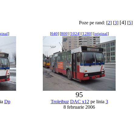
[4]
Poze pe rand: [
2
] [
3
]
[
5
]
ginal
]
[
640
] [
800
] [
1024
] [
1280
] [
original
]
95
ia
Dp
Troleibuz
DAC x12
pe linia
3
8 februarie 2006