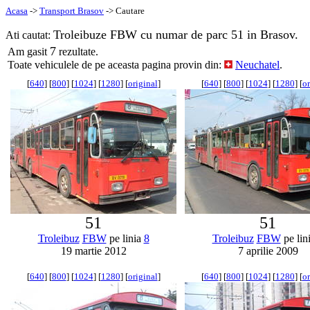
Acasa
->
Transport Brasov
-> Cautare
Troleibuze FBW cu numar de parc 51 in Brasov.
Ati cautat:
7
Am gasit
rezultate.
Toate vehiculele de pe aceasta pagina provin din:
Neuchatel
.
[
640
] [
800
] [
1024
] [
1280
] [
original
]
[
640
] [
800
] [
1024
] [
1280
] [
or
51
51
Troleibuz
FBW
pe linia
8
Troleibuz
FBW
pe lin
19 martie 2012
7 aprilie 2009
[
640
] [
800
] [
1024
] [
1280
] [
original
]
[
640
] [
800
] [
1024
] [
1280
] [
or