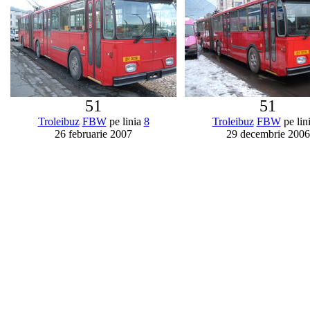
51
51
Troleibuz
FBW
pe linia
8
Troleibuz
FBW
pe lin
26 februarie 2007
29 decembrie 2006