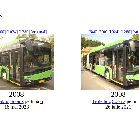
v.
00
] [
1024
] [
1280
] [
original
]
[
640
] [
800
] [
1024
] [
1280
] [
ori
2008
2008
eibuz
Solaris
pe linia
6
Troleibuz
Solaris
pe lin
16 mai 2023
26 iulie 2021