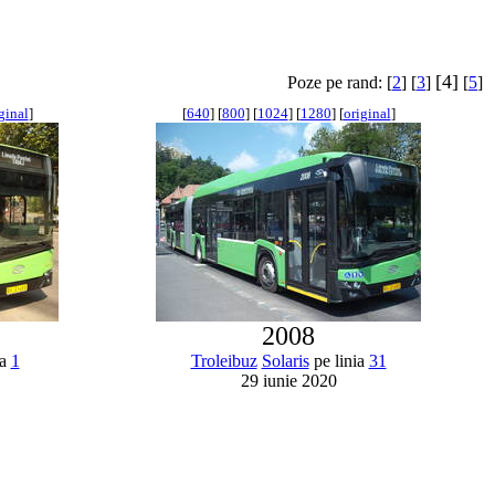
[4]
Poze pe rand: [
2
] [
3
]
[
5
]
ginal
]
[
640
] [
800
] [
1024
] [
1280
] [
original
]
2008
ia
1
Troleibuz
Solaris
pe linia
31
29 iunie 2020