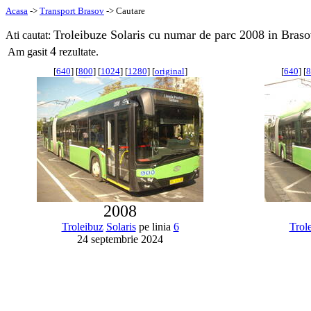
Acasa
->
Transport Brasov
-> Cautare
Troleibuze Solaris cu numar de parc 2008 in Braso
Ati cautat:
4
Am gasit
rezultate.
[
640
] [
800
] [
1024
] [
1280
] [
original
]
[
640
] [
8
2008
Troleibuz
Solaris
pe linia
6
Trol
24 septembrie 2024