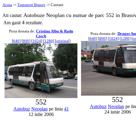
Acasa
->
Transport Brasov
-> Cautare
Autobuze Neoplan cu numar de parc 552 in Brasov
Ati cautat:
4
Am gasit
rezultate.
Poza donata de:
Cristina Albu & Radu
Poza donata de:
Dragos An
Czech
[
640
] [
800
] [
1024
] [
1280
] [
or
[
640
] [
800
] [
1024
] [
1280
] [
original
]
552
552
Autobuz
Neoplan
pe li
Autobuz
Neoplan
pe linia
41
24 iunie 2006
12 iulie 2006