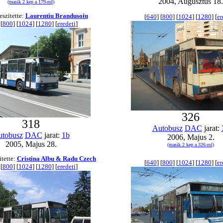
2004, Augusztus 18.
(masik 2 kep a 179-rol)
eszitette:
Laurentiu Brandusoiu
[
640
] [
800
] [
1024
] [
1280
] [
er
 [
800
] [
1024
] [
1280
] [
eredeti
]
326
318
Autobusz
DAC
jarat:
tobusz
DAC
jarat:
1b
2006, Majus 2.
2005, Majus 28.
(masik 2 kep a 326-rol)
itette:
Cristina Albu & Radu Czech
[
640
] [
800
] [
1024
] [
1280
] [
er
 [
800
] [
1024
] [
1280
] [
eredeti
]