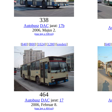
338
Autobusz
DAC
jarat:
17b
Au
2006, Majus 2.
(mas kep a 338-rol)
[
640
] [
800
] [
1024
] [
1280
] [
eredeti
]
[
640
]
464
Autobusz
DAC
jarat:
17
Au
2006, Februar 8.
(mas kep a 464-rol)