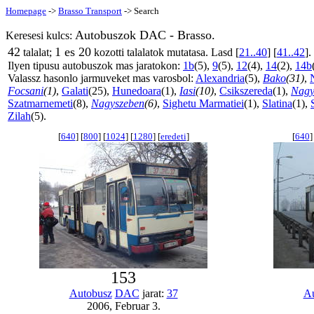
Homepage
->
Brasso Transport
-> Search
Autobuszok DAC - Brasso.
Keresesi kulcs:
42
1 es 20
talalat;
kozotti talalatok mutatasa. Lasd [
21..40
] [
41..42
].
Ilyen tipusu autobuszok mas jaratokon:
1b
(5),
9
(5),
12
(4),
14
(2),
14b
Valassz hasonlo jarmuveket mas varosbol:
Alexandria
(5),
Bako
(31)
,
Focsani
(1)
,
Galati
(25),
Hunedoara
(1),
Iasi
(10)
,
Csikszereda
(1),
Nagy
Szatmarnemeti
(8),
Nagyszeben
(6)
,
Sighetu Marmatiei
(1),
Slatina
(1),
Zilah
(5).
[
640
] [
800
] [
1024
] [
1280
] [
eredeti
]
[
640
]
153
Autobusz
DAC
jarat:
37
Au
2006, Februar 3.