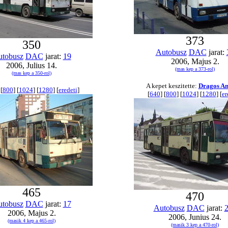
373
350
Autobusz
DAC
jarat:
tobusz
DAC
jarat:
19
2006, Majus 2.
2006, Julius 14.
(mas kep a 373-rol)
(mas kep a 350-rol)
A kepet keszitette:
Dragos An
 [
800
] [
1024
] [
1280
] [
eredeti
]
[
640
] [
800
] [
1024
] [
1280
] [
er
465
470
tobusz
DAC
jarat:
17
Autobusz
DAC
jarat:
2006, Majus 2.
2006, Junius 24.
(masik 4 kep a 465-rol)
(masik 3 kep a 470-rol)