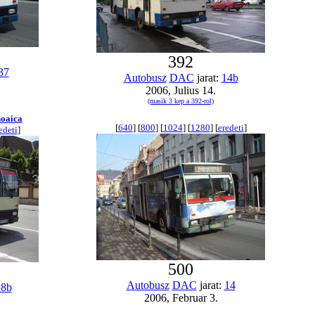
392
37
Autobusz
DAC
jarat:
14b
2006, Julius 14.
(masik 3 kep a 392-rol)
oaica
[
640
] [
800
] [
1024
] [
1280
] [
eredeti
]
edeti
]
500
Autobusz
DAC
jarat:
14
28b
2006, Februar 3.