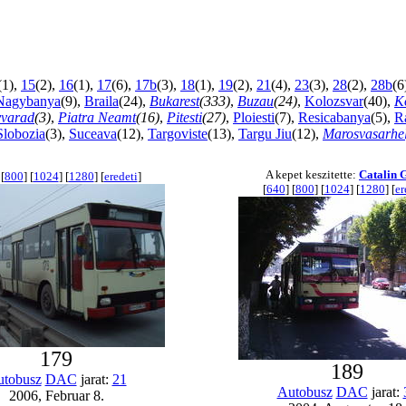
(1),
15
(2),
16
(1),
17
(6),
17b
(3),
18
(1),
19
(2),
21
(4),
23
(3),
28
(2),
28b
(6
Nagybanya
(9),
Braila
(24),
Bukarest
(333)
,
Buzau
(24)
,
Kolozsvar
(40),
K
varad
(3)
,
Piatra Neamt
(16)
,
Pitesti
(27)
,
Ploiesti
(7),
Resicabanya
(5),
R
Slobozia
(3),
Suceava
(12),
Targoviste
(13),
Targu Jiu
(12),
Marosvasarhe
A kepet keszitette:
Catalin 
 [
800
] [
1024
] [
1280
] [
eredeti
]
[
640
] [
800
] [
1024
] [
1280
] [
er
179
189
tobusz
DAC
jarat:
21
Autobusz
DAC
jarat:
2006, Februar 8.