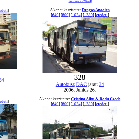
(mas kep a 228-rol)
A kepet keszitette:
Dragos Anoaica
edeti
]
[
640
] [
800
] [
1024
] [
1280
] [
eredeti
]
328
34
Autobusz
DAC
jarat:
34
2006, Junius 26.
A kepet keszitette:
Cristina Albu & Radu Czech
edeti
]
[
640
] [
800
] [
1024
] [
1280
] [
eredeti
]