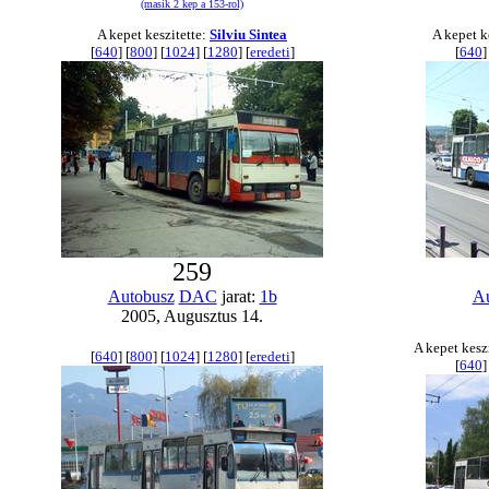
(masik 2 kep a 153-rol)
A kepet keszitette:
Silviu Sintea
A kepet k
[
640
] [
800
] [
1024
] [
1280
] [
eredeti
]
[
640
]
259
Autobusz
DAC
jarat:
1b
Au
2005, Augusztus 14.
A kepet kesz
[
640
] [
800
] [
1024
] [
1280
] [
eredeti
]
[
640
]