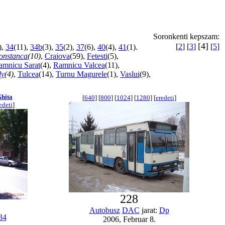
Soronkenti kepszam:
[4]
[
2
] [
3
]
[
5
]
),
34
(11),
34b
(3),
35
(2),
37
(6),
40
(4),
41
(1).
onstanca
(10)
,
Craiova
(59),
Fetesti
(5),
amnicu Sarat
(4),
Ramnicu Valcea
(11),
ly
(4)
,
Tulcea
(14),
Turnu Magurele
(1),
Vaslui
(9),
Ghita
[
640
] [
800
] [
1024
] [
1280
] [
eredeti
]
edeti
]
228
Autobusz
DAC
jarat:
Dp
34
2006, Februar 8.