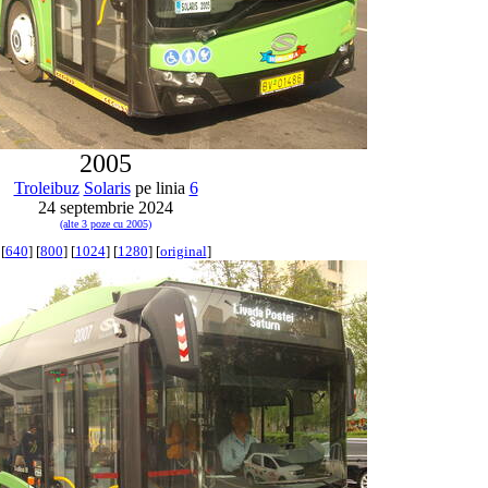
2005
Troleibuz
Solaris
pe linia
6
24 septembrie 2024
(alte 3 poze cu 2005)
[
640
] [
800
] [
1024
] [
1280
] [
original
]