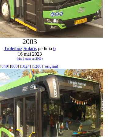
2003
Troleibuz
Solaris
pe linia
6
16 mai 2023
(alte 3 poze cu 2003)
[
640
] [
800
] [
1024
] [
1280
] [
original
]