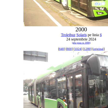
2000
Troleibuz
Solaris
pe linia
6
24 septembrie 2024
(alta poza cu 2000)
[
640
] [
800
] [
1024
] [
1280
] [
original
]