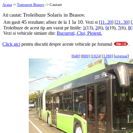
Acasa
->
Transport Brasov
-> Cautare
Troleibuze Solaris in Brasov.
Ati cautat:
45
1 la 10
Am gasit
rezultate; afisez de la
. Vezi si [
11..20
] [
21..30
] [
Troleibuze de acest tip am vazut pe liniile:
1
(13),
2
(6),
6
(19),
7
(6),
8
(
Vezi si vehicule simiare din:
Bucuresti,
Cluj,
Ploiesti.
Click aici
pentru discutii despre aceste vehicule pe forumul
.
[
640
] [
800
] [
1024
] [
1280
] [
original
]