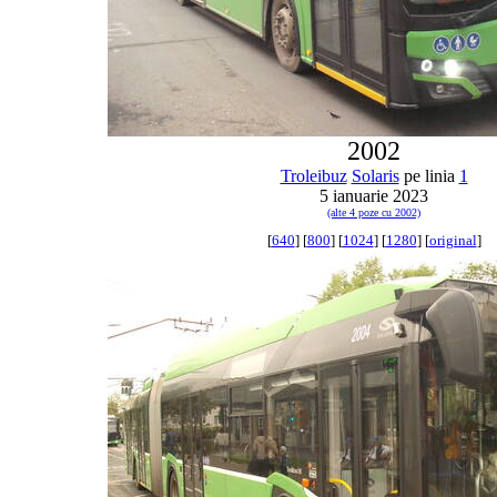
2002
Troleibuz
Solaris
pe linia
1
5 ianuarie 2023
(alte 4 poze cu 2002)
[
640
] [
800
] [
1024
] [
1280
] [
original
]