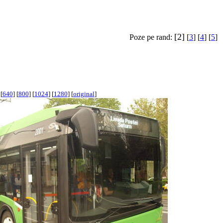
[2]
Poze pe rand:
[
3
] [
4
] [
5
]
[
640
] [
800
] [
1024
] [
1280
] [
original
]