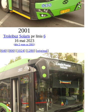
2001
Troleibuz
Solaris
pe linia
6
16 mai 2023
(alte 2 poze cu 2001)
[
640
] [
800
] [
1024
] [
1280
] [
original
]