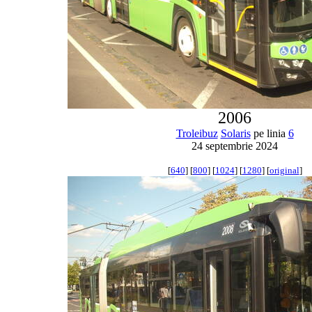
2006
Troleibuz
Solaris
pe linia
6
24 septembrie 2024
[
640
] [
800
] [
1024
] [
1280
] [
original
]