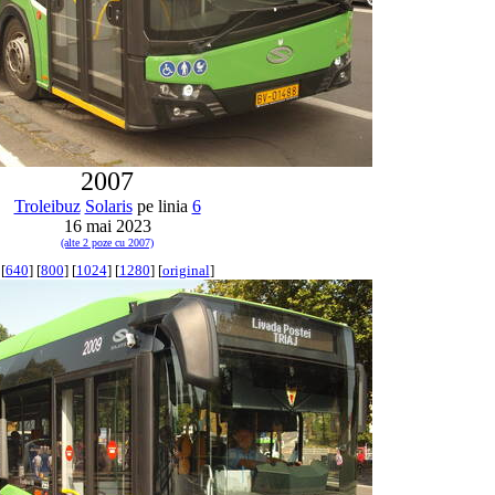
2007
Troleibuz
Solaris
pe linia
6
16 mai 2023
(alte 2 poze cu 2007)
[
640
] [
800
] [
1024
] [
1280
] [
original
]