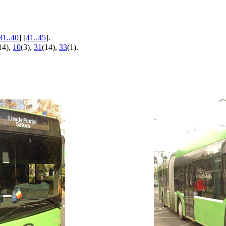
31..40
] [
41..45
].
14),
10
(3),
31
(14),
33
(1).