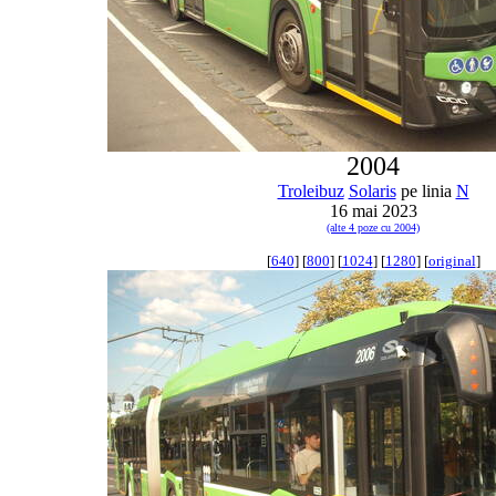
2004
Troleibuz
Solaris
pe linia
N
16 mai 2023
(alte 4 poze cu 2004)
[
640
] [
800
] [
1024
] [
1280
] [
original
]