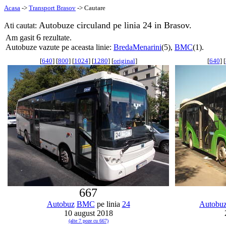
Acasa
->
Transport Brasov
-> Cautare
Autobuze circuland pe linia 24 in Brasov.
Ati cautat:
6
Am gasit
rezultate.
Autobuze vazute pe aceasta linie:
BredaMenarini
(5),
BMC
(1).
[
640
] [
800
] [
1024
] [
1280
] [
original
]
[
640
] [
667
Autobuz
BMC
pe linia
24
Autobu
10 august 2018
(alte 7 poze cu 667)