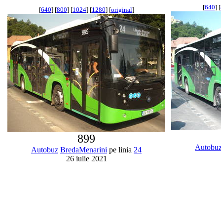
[
640
] [
[
640
] [
800
] [
1024
] [
1280
] [
original
]
899
Autobu
Autobuz
BredaMenarini
pe linia
24
26 iulie 2021