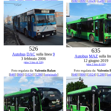
[
640
] [
800
] [
1024
] [
1280
] [
or
526
635
Autobus
DAC
sulla linea
9
Autobus
MAZ
sulla li
3 febbraio 2006
12 giugno 2019
(altre 3 foto di 526)
(altre 3 foto di 635)
Foto regalata da:
Valentin Balan
Foto regalata da:
Valentin 
[
640
] [
800
] [
1024
] [
1280
] [
originale
]
[
640
] [
800
] [
1024
] [
1280
] [
or