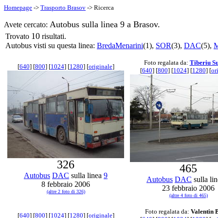
Homepage
->
Trasporto Brasov
-> Ricerca
Autobus sulla linea 9 a Brasov.
Avete cercato:
10
Trovato
risultati.
Autobus visti su questa linea:
BredaMenarini
(1),
SOR
(3),
DAC
(5),
Foto regalata da:
Tiberiu Su
[
640
] [
800
] [
1024
] [
1280
] [
originale
]
[
640
] [
800
] [
1024
] [
1280
] [
or
326
465
Autobus
DAC
sulla linea
9
Autobus
DAC
sulla li
8 febbraio 2006
23 febbraio 2006
(altre 2 foto di 326)
(altre 4 foto di 465)
Foto regalata da:
Valentin 
[
640
] [
800
] [
1024
] [
1280
] [
originale
]