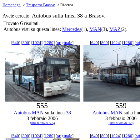
Homepage
->
Trasporto Brasov
-> Ricerca
Autobus sulla linea 38 a Brasov.
Avete cercato:
6
Trovato
risultati.
Autobus visti su questa linea:
Mercedes
(1),
MAN
(3),
MAZ
(2).
[
640
] [
800
] [
1024
] [
1280
] [
originale
]
[
640
] [
800
] [
1024
] [
1280
] [
or
555
559
Autobus
MAN
sulla linea
38
Autobus
MAN
sulla li
3 febbraio 2006
3 febbraio 2006
(altre 8 foto di 555)
(altre 8 foto di 559)
[
640
] [
800
] [
1024
] [
1280
] [
originale
]
[
640
] [
800
] [
1024
] [
1280
] [
or