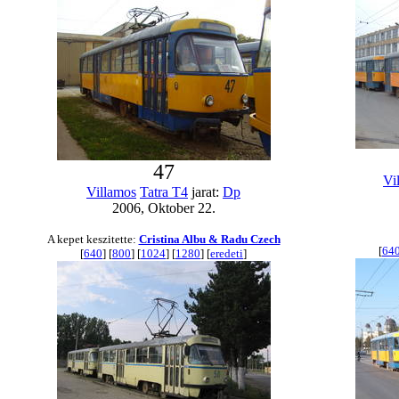
47
Vi
Villamos
Tatra T4
jarat:
Dp
2006, Oktober 22.
A kepet keszitette:
Cristina Albu & Radu Czech
[
64
[
640
] [
800
] [
1024
] [
1280
] [
eredeti
]