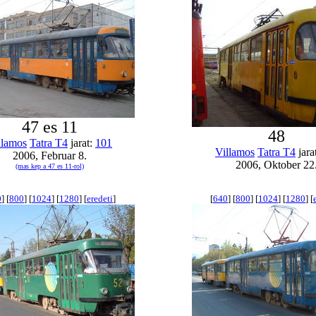
47 es 11
48
llamos
Tatra T4
jarat:
101
Villamos
Tatra T4
jara
2006, Februar 8.
2006, Oktober 22
(mas kep a 47 es 11-rol)
0
] [
800
] [
1024
] [
1280
] [
eredeti
]
[
640
] [
800
] [
1024
] [
1280
] [