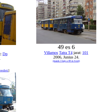
49 es 6
Villamos
Tatra T4
jarat:
101
t:
Dp
2006, Junius 24.
.
(masik 3 kep a 49 es 6-rol)
eredeti
]