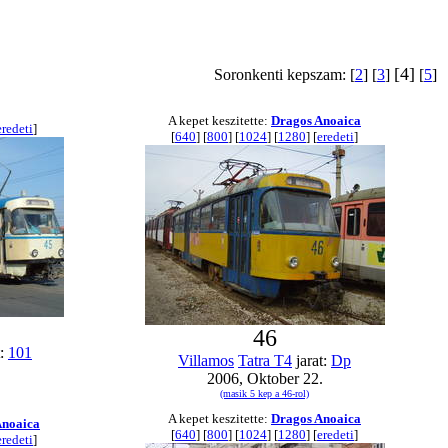
[4]
Soronkenti kepszam: [
2
] [
3
]
[
5
]
A kepet keszitette:
Dragos Anoaica
eredeti
]
[
640
] [
800
] [
1024
] [
1280
] [
eredeti
]
46
t:
101
Villamos
Tatra T4
jarat:
Dp
2006, Oktober 22.
(masik 5 kep a 46-rol)
A kepet keszitette:
Dragos Anoaica
Anoaica
[
640
] [
800
] [
1024
] [
1280
] [
eredeti
]
eredeti
]