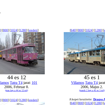
.
0
] [
800
] [
1024
] [
1280
] [
eredeti
]
[
640
] [
800
] [
1024
] [
1280
] [
44 es 12
45 es 1
llamos
Tatra T4
jarat:
101
Villamos
Tatra T4
jara
2006, Februar 8.
2006, Majus 2.
(mas kep a 44 es 12-rol)
(masik 2 kep a 45 es 1-rol)
A kepet keszitette:
Dragos 
0
] [
800
] [
1024
] [
1280
] [
eredeti
]
[
640
] [
800
] [
1024
] [
1280
] [