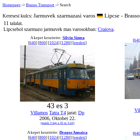
Homepage
->
Brasso Transport
-> Search
Jarmuvek szarmazasi varos
Lipcse - Brasso
Keresesi kulcs:
11
talalat.
Lipcsebol szarmazo jarmuvek mas varosokban:
Craiova
.
A kepet keszitette:
Silviu Sintea
[
64
[
640
] [
800
] [
1024
] [
1280
] [
eredeti
]
43 es 3
Vi
Villamos
Tatra T4
jarat:
Dp
2006, Oktober 22.
(masik 3 kep a 43 es 3-rol)
A kepet keszitette:
Dragos Anoaica
[
64
[
640
] [
800
] [
1024
] [
1280
] [
eredeti
]